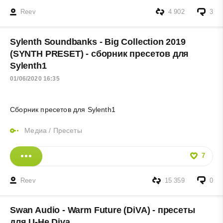
Reev
4 902
3
Sylenth Soundbanks - Big Collection 2019
(SYNTH PRESET) - сборник пресетов для
Sylenth1
01/06/2020 16:35
Сборник пресетов для Sylenth1
Медиа
/
Пресеты
7
Reev
15 359
0
Swan Audio - Warm Future (DiVA) - пресеты
для U-He Diva