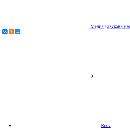
Медиа
/
Звуковые 
0
Reev