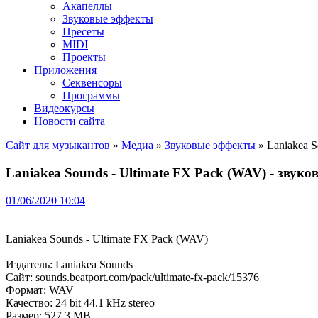
Акапеллы
Звуковые эффекты
Пресеты
MIDI
Проекты
Приложения
Секвенсоры
Программы
Видеокурсы
Новости сайта
Сайт для музыкантов
»
Медиа
»
Звуковые эффекты
» Laniakea S
Laniakea Sounds - Ultimate FX Pack (WAV) - звук
01/06/2020 10:04
Laniakea Sounds - Ultimate FX Pack (WAV)
Издатель: Laniakea Sounds
Сайт: sounds.beatport.com/pack/ultimate-fx-pack/15376
Формат: WAV
Качество: 24 bit 44.1 kHz stereo
Размер: 527.3 MB