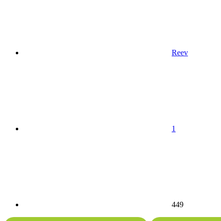
Reev
1
449