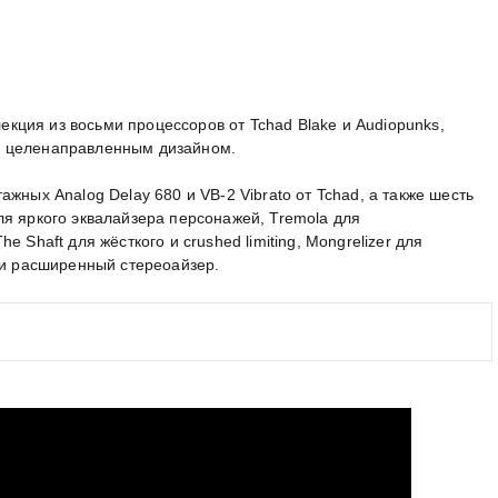
лекция из восьми процессоров от Tchad Blake и Audiopunks,
с целенаправленным дизайном.
жных Analog Delay 680 и VB-2 Vibrato от Tchad, а также шесть
я яркого эквалайзера персонажей, Tremola для
 Shaft для жёсткого и crushed limiting, Mongrelizer для
 и расширенный стереоайзер.