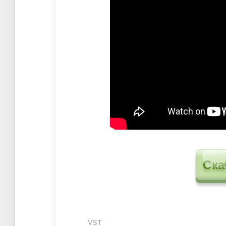
Ска
VST