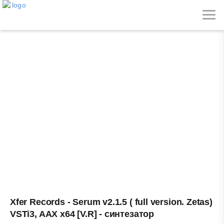
MUSICMAKERS.RU
Виртуальные инструменты и плагины
на любой вкус
Xfer Records - Serum v2.1.5 ( full version. Zetas)
VSTi3, AAX x64 [V.R] - синтезатор