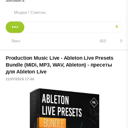
Johnson’s.
Медиа
/
Сэмплы
0
Reev
650
0
Production Music Live - Ableton Live Presets
Bundle (MiDi, MP3, WAV, Ableton) - пресеты
для Ableton Live
21/07/2026 17:46