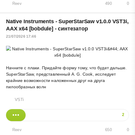
Reev
490
0
Native Instruments - SuperStarSaw v1.0.0 VST3i,
AAX x64 [bobdule] - синтезатор
21/07/2026 17:46
Начните с
плаки
. Придайте форму тому, что будет дальше.
SuperStarSaw, представленный A. G. Cook, исследует
крайние возможности наложенных друг на друга
пилообразных волн
VSTi
2
Reev
650
0