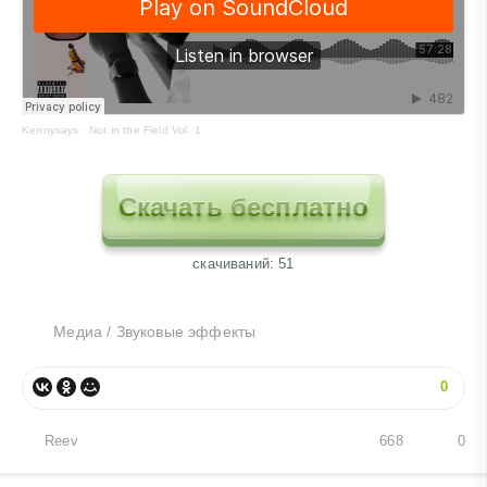
Kennysays
·
Not in the Field Vol. 1
Скачать бесплатно
cкачиваний: 51
Медиа
/
Звуковые эффекты
0
Reev
668
0