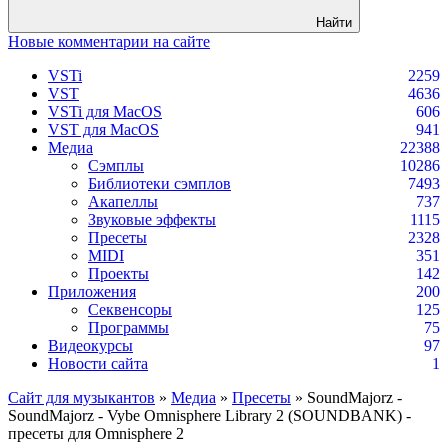
Найти
Новые комментарии на сайте
VSTi
2259
VST
4636
VSTi для MacOS
606
VST для MacOS
941
Медиа
22388
Сэмплы
10286
Библиотеки сэмплов
7493
Акапеллы
737
Звуковые эффекты
1115
Пресеты
2328
MIDI
351
Проекты
142
Приложения
200
Секвенсоры
125
Программы
75
Видеокурсы
97
Новости сайта
1
Сайт для музыкантов
»
Медиа
»
Пресеты
» SoundMajorz -
SoundMajorz - Vybe Omnisphere Library 2 (SOUNDBANK) -
пресеты для Omnisphere 2