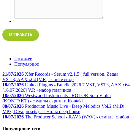
ОТПРАВИТЬ
Похожее
Популярное
21/07/2026
Xfer Records - Serum v2.1.5 ( full version. Zetas)
VSTi3, AAX x64 [V.R] - синтезатор
18/07/2026
United Plugins - Bundle 2026.7 VST, VST3, AAX x64
[16.07.2026] V.R - набор плагинов
18/07/2026
Westwood Instruments - ROTOR Solo Violin
(KONTAKT) - сэмплы скрипки Kontakt
08/07/2026
Production Music Live - Deep Melodics Vol.2 (MiDi,
MP3, Diva presets) - сэмплы deep house
18/07/2026
The Producer School - RAV3 (WAV) - сэмплы стабов
Популярные теги