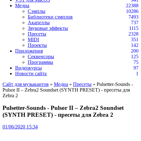
Медиа
22388
Сэмплы
10286
Библиотеки сэмплов
7493
Акапеллы
737
Звуковые эффекты
1115
Пресеты
2328
MIDI
351
Проекты
142
Приложения
200
Секвенсоры
125
Программы
75
Видеокурсы
97
Новости сайта
1
Сайт для музыкантов
»
Медиа
»
Пресеты
» Pulsetter-Sounds -
Pulsor II – Zebra2 Soundset (SYNTH PRESET) - пресеты для
Zebra 2
Pulsetter-Sounds - Pulsor II – Zebra2 Soundset
(SYNTH PRESET) - пресеты для Zebra 2
01/06/2020 15:34