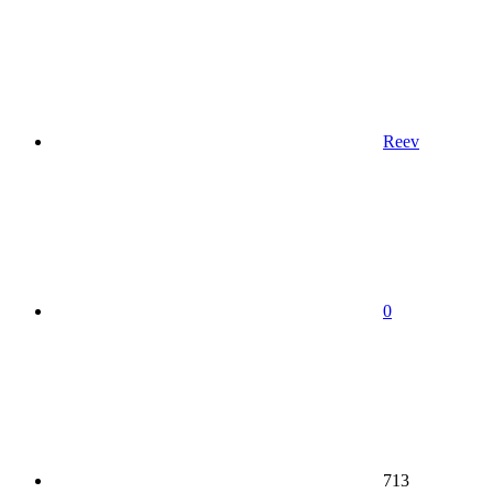
Reev
0
713