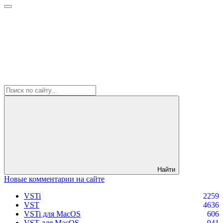
Найти
Новые комментарии на сайте
VSTi
2259
VST
4636
VSTi для MacOS
606
VST для MacOS
941