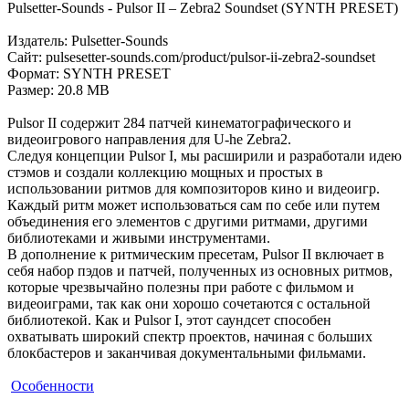
Pulsetter-Sounds - Pulsor II – Zebra2 Soundset (SYNTH PRESET)
Издатель: Pulsetter-Sounds
Сайт: pulsesetter-sounds.com/product/pulsor-ii-zebra2-soundset
Формат: SYNTH PRESET
Размер: 20.8 MB
Pulsor II содержит 284 патчей кинематографического и
видеоигрового направления для U-he Zebra2.
Следуя концепции Pulsor I, мы расширили и разработали идею
стэмов и создали коллекцию мощных и простых в
использовании ритмов для композиторов кино и видеоигр.
Каждый ритм может использоваться сам по себе или путем
объединения его элементов с другими ритмами, другими
библиотеками и живыми инструментами.
В дополнение к ритмическим пресетам, Pulsor II включает в
себя набор пэдов и патчей, полученных из основных ритмов,
которые чрезвычайно полезны при работе с фильмом и
видеоиграми, так как они хорошо сочетаются с остальной
библиотекой. Как и Pulsor I, этот саундсет способен
охватывать широкий спектр проектов, начиная с больших
блокбастеров и заканчивая документальными фильмами.
Особенности