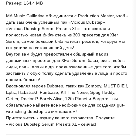
Размер: 164.4 MB
MA Music Guillotine объединился с Production Master, чтобы
дать вам очень успешный пак «Vicious Dubstep»!
«Vicious Dubstep Serum Presets XL» - это свежая и
полностью новая библиотека из 300 пресетов для Xfer
Serum, самой большой библиотеки пресетов, которую мы
выпустили на сегодняшний день!
Внутри вам будет предоставлен обширный пак из
динамичных пресетов для XFer Serum: басы, ризы, воблы,
лиды, пэды, плаки и др. предназначенные для того, чтобы
заставить любую толпу сделать удивленные лица и просто
просить больше!
Вдохновляя героев Dubstep, таких как Zomboy, MUST DIE !,
Eptic, Habstrakt, Funtcase, Kill The Noise, Spag Heddy,
Getter, Doctor P, Barely Alive, 12th Planet и Borgore - вы
обязательно найдете все необходимое для создания gut-
wrenching dubstep с этим пакетом!
Приготовьтесь к взрыву вашего творчества. Получите
«Vicious Dubstep Serum Presets XL» сейчас!