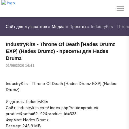
Сайт для музыкантов
»
Медиа
»
Пресеты
» IndustryKits - Thr
IndustryKits - Throne Of Death [Hades Drumz
EXP] (Hades Drumz) - пресеты для Hades
Drumz
01/06/2020 14:41
IndustryKits - Throne Of Death [Hades Drumz EXP] (Hades
Drumz)
Издатель: IndustryKits
Сайт: industrykits.com/ index.php?route=product/
product&path=62_92&product_id=333
Формат: Hades Drumz
Размер: 245.9 MB