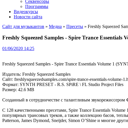
Секвенсоры
Программы
Видеокурсы
Новости сайта
Сайт для музыкантов
»
Медиа
»
Пресеты
» Freshly Squeezed Sam
Freshly Squeezed Samples - Spire Trance Essentia
01/06/2020 14:25
Freshly Squeezed Samples - Spire Trance Essentials Volume 1 (
Издатель: Freshly Squeezed Samples
Сайт: freshlysqueezedsamples.com/spire-trance-essentials-volume-1.
Формат: SYNTH PRESET - R.S. SPiRE \ FL Studio Project Files
Размер: 42.6 MB
Созданный в сотрудничестве с талантливым звукорежиссером Фр
С 128 качественными пресетами, Spire Trance Essentials Volu
популярных трансовых треков, а также коллекцию басов, теплых 
Patterson, James Dymond, Sneijder, Simon O’Shine и многие други