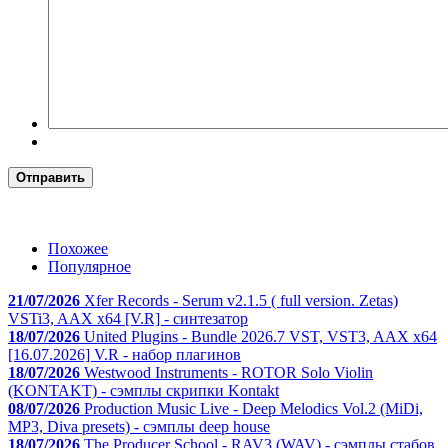
Отправить
Похожее
Популярное
21/07/2026
Xfer Records - Serum v2.1.5 ( full version. Zetas)
VSTi3, AAX x64 [V.R] - синтезатор
18/07/2026
United Plugins - Bundle 2026.7 VST, VST3, AAX x64
[16.07.2026] V.R - набор плагинов
18/07/2026
Westwood Instruments - ROTOR Solo Violin
(KONTAKT) - сэмплы скрипки Kontakt
08/07/2026
Production Music Live - Deep Melodics Vol.2 (MiDi,
MP3, Diva presets) - сэмплы deep house
18/07/2026
The Producer School - RAV3 (WAV) - сэмплы стабов