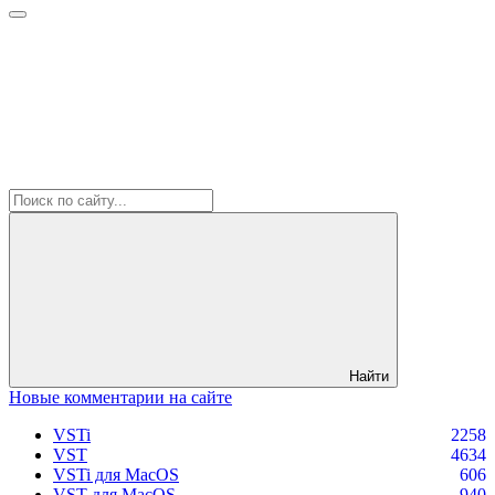
Найти
Новые комментарии на сайте
VSTi
2258
VST
4634
VSTi для MacOS
606
VST для MacOS
940