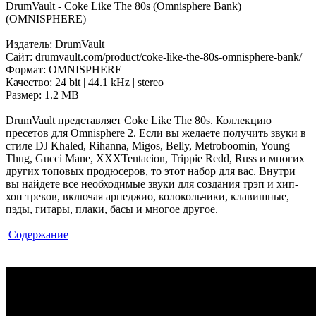
DrumVault - Coke Like The 80s (Omnisphere Bank)
(OMNISPHERE)
Издатель: DrumVault
Сайт: drumvault.com/product/coke-like-the-80s-omnisphere-bank/
Формат: OMNISPHERE
Качество: 24 bit | 44.1 kHz | stereo
Размер: 1.2 MB
DrumVault представляет Coke Like The 80s. Коллекцию
пресетов для Omnisphere 2. Если вы желаете получить звуки в
стиле DJ Khaled, Rihanna, Migos, Belly, Metroboomin, Young
Thug, Gucci Mane, XXXTentacion, Trippie Redd, Russ и многих
других топовых продюсеров, то этот набор для вас. Внутри
вы найдете все необходимые звуки для создания трэп и хип-
хоп треков, включая арпеджио, колокольчики, клавишные,
пэды
, гитары, плаки, басы и многое другое.
Содержание