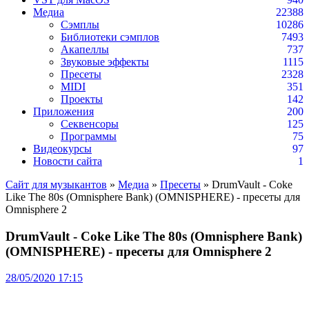
Медиа
22388
Сэмплы
10286
Библиотеки сэмплов
7493
Акапеллы
737
Звуковые эффекты
1115
Пресеты
2328
MIDI
351
Проекты
142
Приложения
200
Секвенсоры
125
Программы
75
Видеокурсы
97
Новости сайта
1
Сайт для музыкантов
»
Медиа
»
Пресеты
» DrumVault - Coke
Like The 80s (Omnisphere Bank) (OMNISPHERE) - пресеты для
Omnisphere 2
DrumVault - Coke Like The 80s (Omnisphere Bank)
(OMNISPHERE) - пресеты для Omnisphere 2
28/05/2020 17:15