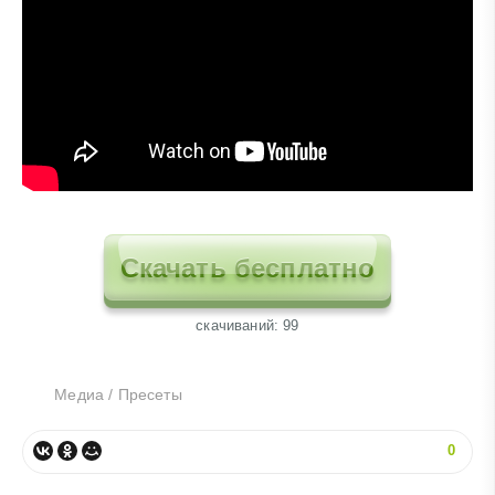
Скачать бесплатно
cкачиваний: 99
Медиа
/
Пресеты
0