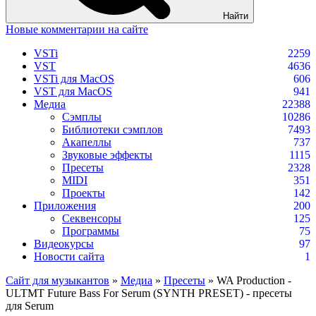
Найти
Новые комментарии на сайте
VSTi
2259
VST
4636
VSTi для MacOS
606
VST для MacOS
941
Медиа
22388
Сэмплы
10286
Библиотеки сэмплов
7493
Акапеллы
737
Звуковые эффекты
1115
Пресеты
2328
MIDI
351
Проекты
142
Приложения
200
Секвенсоры
125
Программы
75
Видеокурсы
97
Новости сайта
1
Сайт для музыкантов
»
Медиа
»
Пресеты
» WA Production -
ULTMT Future Bass For Serum (SYNTH PRESET) - пресеты
для Serum