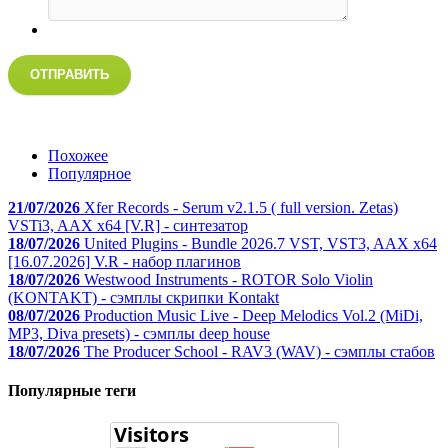
ОТПРАВИТЬ
Похожее
Популярное
21/07/2026
Xfer Records - Serum v2.1.5 ( full version. Zetas)
VSTi3, AAX x64 [V.R] - синтезатор
18/07/2026
United Plugins - Bundle 2026.7 VST, VST3, AAX x64
[16.07.2026] V.R - набор плагинов
18/07/2026
Westwood Instruments - ROTOR Solo Violin
(KONTAKT) - сэмплы скрипки Kontakt
08/07/2026
Production Music Live - Deep Melodics Vol.2 (MiDi,
MP3, Diva presets) - сэмплы deep house
18/07/2026
The Producer School - RAV3 (WAV) - сэмплы стабов
Популярные теги