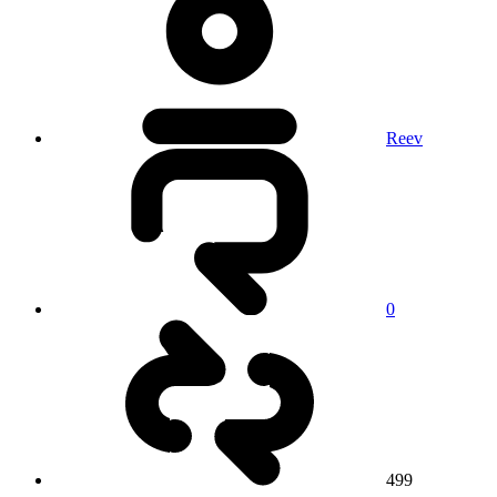
Reev
0
499