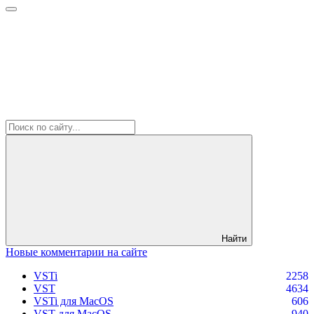
Найти
Новые комментарии на сайте
VSTi
2258
VST
4634
VSTi для MacOS
606
VST для MacOS
940