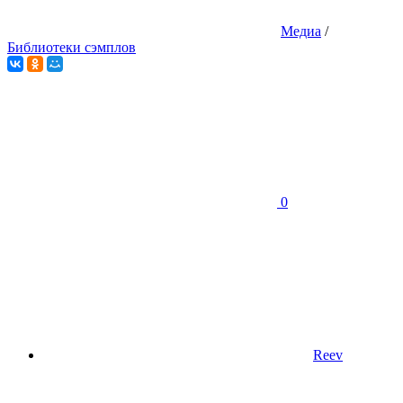
Медиа
/
Библиотеки сэмплов
0
Reev