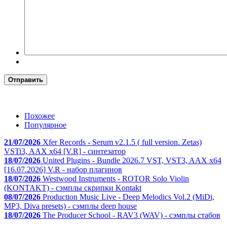
Отправить
Похожее
Популярное
21/07/2026
Xfer Records - Serum v2.1.5 ( full version. Zetas)
VSTi3, AAX x64 [V.R] - синтезатор
18/07/2026
United Plugins - Bundle 2026.7 VST, VST3, AAX x64
[16.07.2026] V.R - набор плагинов
18/07/2026
Westwood Instruments - ROTOR Solo Violin
(KONTAKT) - сэмплы скрипки Kontakt
08/07/2026
Production Music Live - Deep Melodics Vol.2 (MiDi,
MP3, Diva presets) - сэмплы deep house
18/07/2026
The Producer School - RAV3 (WAV) - сэмплы стабов