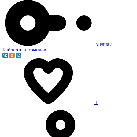
Медиа
/
Библиотеки сэмплов
1