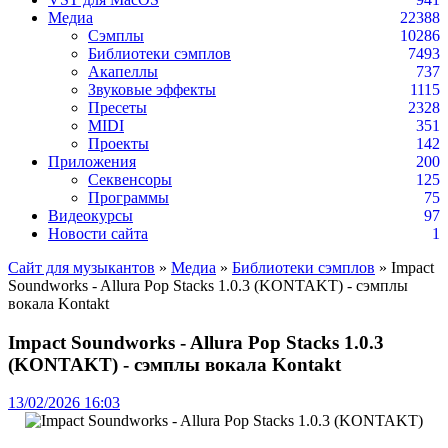
Медиа
22388
Сэмплы
10286
Библиотеки сэмплов
7493
Акапеллы
737
Звуковые эффекты
1115
Пресеты
2328
MIDI
351
Проекты
142
Приложения
200
Секвенсоры
125
Программы
75
Видеокурсы
97
Новости сайта
1
Сайт для музыкантов
»
Медиа
»
Библиотеки сэмплов
» Impact
Soundworks - Allura Pop Stacks 1.0.3 (KONTAKT) - сэмплы
вокала Kontakt
Impact Soundworks - Allura Pop Stacks 1.0.3
(KONTAKT) - сэмплы вокала Kontakt
13/02/2026 16:03