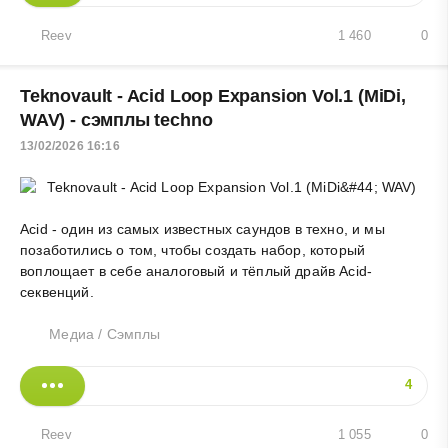
Reev
1 460
0
Teknovault - Acid Loop Expansion Vol.1 (MiDi,
WAV) - сэмплы techno
13/02/2026 16:16
Acid - один из самых известных саундов в техно, и мы
позаботились о том, чтобы создать набор, который
воплощает в себе аналоговый и тёплый драйв Acid-
секвенций.
Медиа
/
Сэмплы
4
Reev
1 055
0