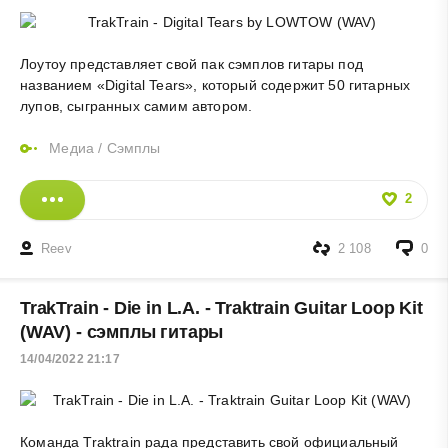
Лоутоу представляет свой
пак
сэмплов
гитары под
названием «Digital Tears», который содержит 50 гитарных
лупов, сыгранных самим автором.
Медиа
/
Сэмплы
2
Reev
2 108
0
TrakTrain - Die in L.A. - Traktrain Guitar Loop Kit
(WAV) - сэмплы гитары
14/04/2022 21:17
Команда Traktrain рада представить свой официальный