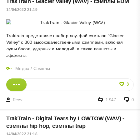
TrakTrain - Glacier Valley (WAV) - сэмплы EDM
14/04/2022 21:19
Traktrain представляет набор лоу-фай сэмплов "Glacier
Valley" с 300 высококачественными сэмплами, включая
лупы басов, ударных и мелодий, а также
ваншоты
и
эффекты.
Медиа
/
Сэмплы
3
Reev
1 947
0
TrakTrain - Digital Tears by LOWTOW (WAV) -
сэмплы hip hop, сэмплы trap
14/04/2022 21:18