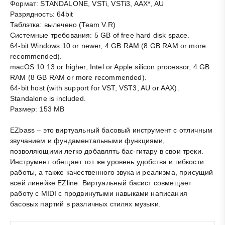
Формат: STANDALONE, VSTi, VSTi3, AAX*, AU
Разрядность: 64bit
Таблэтка: вылечено (Team V.R)
Системные требования: 5 GB of free hard disk space.
64-bit Windows 10 or newer, 4 GB RAM (8 GB RAM or more
recommended).
macOS 10.13 or higher, Intel or Apple silicon processor, 4 GB
RAM (8 GB RAM or more recommended).
64-bit host (with support for VST, VST3, AU or AAX).
Standalone is included.
Размер: 153 MB
EZbass – это виртуальный басовый инструмент с отличным
звучанием и фундаментальными функциями,
позволяющими легко добавлять бас-гитару в свои треки.
Инструмент обещает тот же уровень удобства и гибкости
работы, а также качественного звука и реализма, присущий
всей линейке EZline. Виртуальный басист совмещает
работу с MIDI с продвинутыми навыками написания
басовых партий в различных стилях музыки.