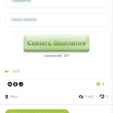
Скриншоты
VIDEO DEMOS
Скачать бесплатно
cкачиваний: 387
VSTi
1
Reev
2 442
3