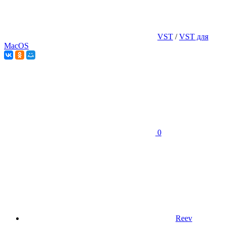
VST
/
VST для
MacOS
0
Reev