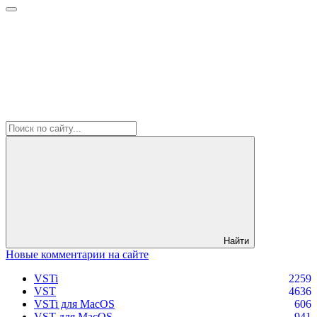
Найти
Новые комментарии на сайте
VSTi
2259
VST
4636
VSTi для MacOS
606
VST для MacOS
941