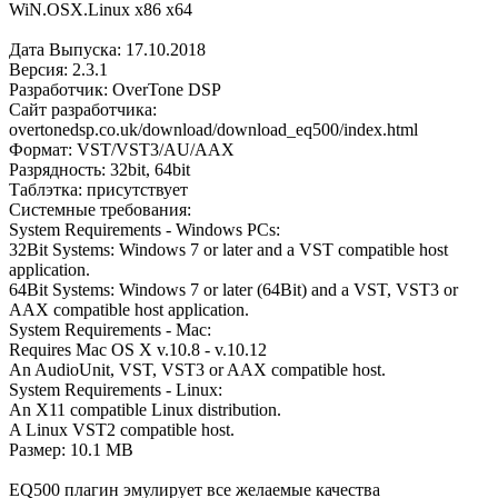
WiN.OSX.Linux x86 x64
Дата Выпуска: 17.10.2018
Версия: 2.3.1
Разработчик: OverTone DSP
Сайт разработчика:
overtonedsp.co.uk/download/download_eq500/index.html
Формат: VST/VST3/AU/AAX
Разрядность: 32bit, 64bit
Таблэтка: присутствует
Системные требования:
System Requirements - Windows PCs:
32Bit Systems: Windows 7 or later and a VST compatible host
application.
64Bit Systems: Windows 7 or later (64Bit) and a VST, VST3 or
AAX compatible host application.
System Requirements - Mac:
Requires Mac OS X v.10.8 - v.10.12
An AudioUnit, VST, VST3 or AAX compatible host.
System Requirements - Linux:
An X11 compatible Linux distribution.
A Linux VST2 compatible host.
Размер: 10.1 MB
EQ500 плагин эмулирует все желаемые качества