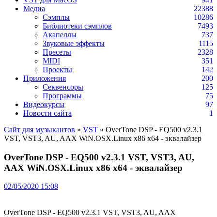
Медиа
22388
Сэмплы
10286
Библиотеки сэмплов
7493
Акапеллы
737
Звуковые эффекты
1115
Пресеты
2328
MIDI
351
Проекты
142
Приложения
200
Секвенсоры
125
Программы
75
Видеокурсы
97
Новости сайта
1
Сайт для музыкантов
»
VST
» OverTone DSP - EQ500 v2.3.1
VST, VST3, AU, AAX WiN.OSX.Linux x86 x64 - эквалайзер
OverTone DSP - EQ500 v2.3.1 VST, VST3, AU,
AAX WiN.OSX.Linux x86 x64 - эквалайзер
02/05/2020 15:08
OverTone DSP - EQ500 v2.3.1 VST, VST3, AU, AAX