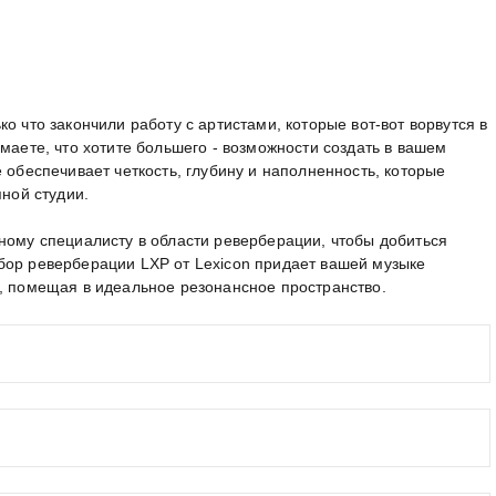
о что закончили работу с артистами, которые вот-вот ворвутся в
маете, что хотите большего - возможности создать в вашем
 обеспечивает четкость, глубину и наполненность, которые
пной студии.
ному специалисту в области реверберации, чтобы добиться
бор реверберации LXP от Lexicon придает вашей музыке
е, помещая в идеальное резонансное пространство.