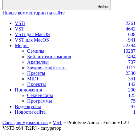
Найти
Новые комментарии на сайте
VSTi
2261
VST
4642
VSTi для MacOS
608
VST для MacOS
941
Медиа
22394
Сэмплы
10287
Библиотеки сэмплов
7494
Акапеллы
737
Звуковые эффекты
1117
Пресеты
2330
MIDI
351
Проекты
142
Приложения
200
Секвенсоры
125
Программы
75
Видеокурсы
97
Новости сайта
1
Сайт для музыкантов
»
VST
» Prototype Audio - Fusion v1.2.1
VST3 x64 [R2R] - сатуратор