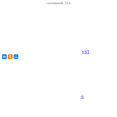
cкачиваний: 514
VST
6