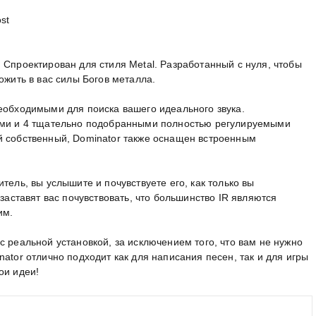
st
 Спроектирован для стиля Metal. Разработанный с нуля, чтобы
ожить в вас силы Богов металла.
еобходимыми для поиска вашего идеального звука.
лами и 4 тщательно подобранными полностью регулируемыми
й собственный, Dominator также оснащен встроенным
тель, вы услышите и почувствуете его, как только вы
 заставят вас почувствовать, что большинство IR являются
им.
с реальной установкой, за исключением того, что вам не нужно
ator отлично подходит как для написания песен, так и для игры
ои идеи!