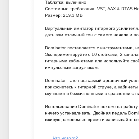
Таблэтка: вылечено
Системные требования: VST, AAX & RTAS Ho
Размер: 219.3 MB
Виртуальный имитатор гитарного усилителя.
дать вам отличный тон с самого начала и вл
Dominator поставляется с инструментами, н
Экспериментируйте с 10 стойками, 2 кана
гитарными кабинетами или используйте сво
импульсным загрузчиком.
Dominator - это наш самый органичный усили
прикоснетесь к гитарной струне, а кабинеты
скучными и безжизненными в сравнении с н
Использование Dominator похоже на работу 
ничего устанавливать. Двойная педаль Domin
вживую, сэкономьте время и записывайте св
Что нового?