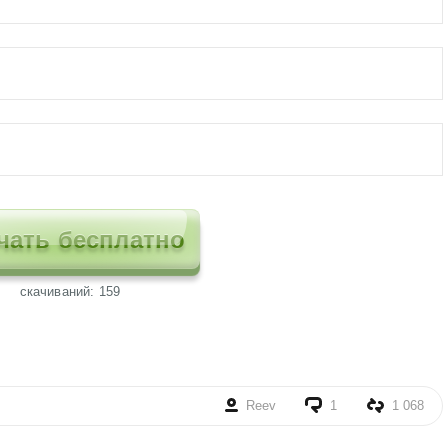
чать бесплатно
cкачиваний: 159
Reev
1
1 068