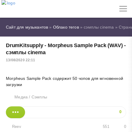
Сайт для музыкантов
»
Облако тегов
» сэмплы cinema » Стран
DrumKitsupply - Morpheus Sample Pack (WAV) -
сэмплы cinema
13/08/2020 22:11
Morpheus Sample Pack содержит 50 чопов для мгновенной
загрузки
Медиа
/
Сэмплы
0
Reev
551
0