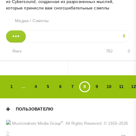
из Cybersound, созданная из разрозненных мыслей,
которые принесли вам сногсшибательные сэмплы
Медиа
/
Сэмплы
0
Reev
782
0
1
...
4
5
6
7
8
9
10
11
12
ПОЛЬЗОВАТЕЛЮ
®
Musicmakers Media Group
. All Rights Reserved. © 1816–2026
;)