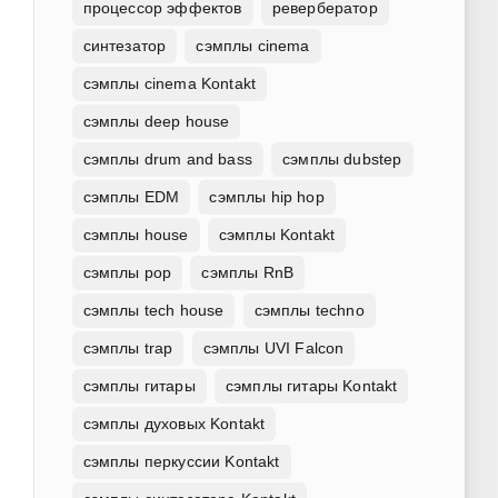
процессор эффектов
ревербератор
синтезатор
сэмплы cinema
сэмплы cinema Kontakt
сэмплы deep house
сэмплы drum and bass
сэмплы dubstep
сэмплы EDM
сэмплы hip hop
сэмплы house
сэмплы Kontakt
сэмплы pop
сэмплы RnB
сэмплы tech house
сэмплы techno
сэмплы trap
сэмплы UVI Falcon
сэмплы гитары
сэмплы гитары Kontakt
сэмплы духовых Kontakt
сэмплы перкуссии Kontakt