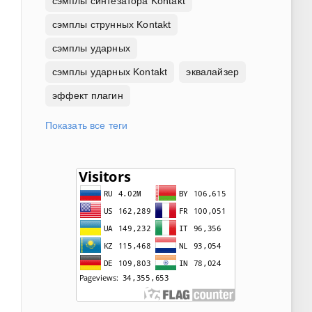
сэмплы синтезатора Kontakt
сэмплы струнных Kontakt
сэмплы ударных
сэмплы ударных Kontakt
эквалайзер
эффект плагин
Показать все теги