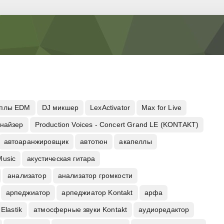
плы EDM
DJ микшер
LexActivator
Max for Live
анайзер
Production Voices - Concert Grand LE (KONTAKT)
автоаранжировщик
автотюн
акапеллы
Music
акустическая гитара
анализатор
анализатор громкости
арпеджиатор
арпеджиатор Kontakt
арфа
Elastik
атмосферные звуки Kontakt
аудиоредактор