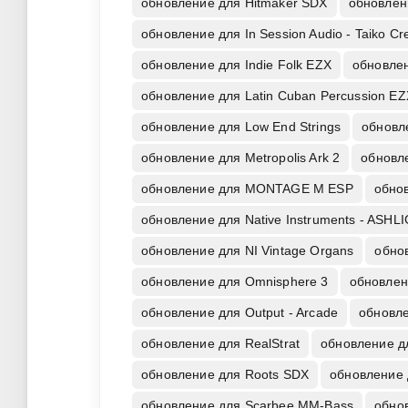
обновление для Hitmaker SDX
обновлен
обновление для In Session Audio - Taiko Cr
обновление для Indie Folk EZX
обновле
обновление для Latin Cuban Percussion EZ
обновление для Low End Strings
обновле
обновление для Metropolis Ark 2
обновле
обновление для MONTAGE M ESP
обнов
обновление для Native Instruments - ASHL
обновление для NI Vintage Organs
обно
обновление для Omnisphere 3
обновлен
обновление для Output - Arcade
обновле
обновление для RealStrat
обновление д
обновление для Roots SDX
обновление 
обновление для Scarbee MM-Bass
обно