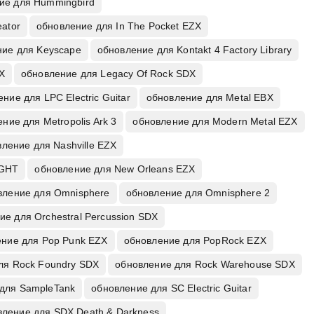
ие для Hummingbird
eator
обновление для In The Pocket EZX
ние для Keyscape
обновление для Kontakt 4 Factory Library
X
обновление для Legacy Of Rock SDX
ние для LPC Electric Guitar
обновление для Metal EBX
ние для Metropolis Ark 3
обновление для Modern Metal EZX
ление для Nashville EZX
IGHT
обновление для New Orleans EZX
вление для Omnisphere
обновление для Omnisphere 2
ие для Orchestral Percussion SDX
ние для Pop Punk EZX
обновление для PopRock EZX
ля Rock Foundry SDX
обновление для Rock Warehouse SDX
для SampleTank
обновление для SC Electric Guitar
вление для SDX Death & Darkness