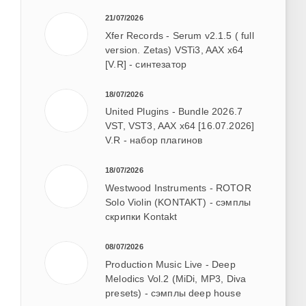
21/07/2026
Xfer Records - Serum v2.1.5 ( full
version. Zetas) VSTi3, AAX x64
[V.R] - синтезатор
18/07/2026
United Plugins - Bundle 2026.7
VST, VST3, AAX x64 [16.07.2026]
V.R - набор плагинов
18/07/2026
Westwood Instruments - ROTOR
Solo Violin (KONTAKT) - сэмплы
скрипки Kontakt
08/07/2026
Production Music Live - Deep
Melodics Vol.2 (MiDi, MP3, Diva
presets) - сэмплы deep house