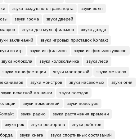
ики
звуки воздушного транспорта
звуки волн
розы
звуки грома
звуки дверей
озавров
звуки для мультфильмов
звуки дождя
вуки заклинаний
звуки игровых приставок Kontakt
звуки из игр
звуки из фильмов
звуки из фильмов ужасов
звуки колокола
звуки колокольчика
звуки леса
звуки манифестации
звуки мастерской
звуки металла
механизмов
звуки монстров
звуки насекомых
звуки огня
звуки печатной машинки
звуки поездов
полиции
звуки помещений
звуки поцелуев
Kontakt
звуки радио
звуки растяжения времени
звуки рек
звуки ресторана
звуки роботов
тборда
звуки снега
звуки спортивных состязаний