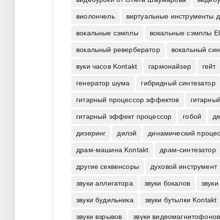
виолончель
виртуальные инструменты 
вокальные сэмплы
вокальные сэмплы El
вокальный ревербератор
вокальный син
вуки часов Kontakt
гармонайзер
гейт
генератор шума
гибридный синтезатор
гитарный процессор эффектов
гитарный
гитарный эффект процессор
гобой
д
дизеринг
дилэй
динамический проце
драм-машина Kontakt
драм-синтезатор
другие секвенсоры
духовой инструмент
звуки аллигатора
звуки бокалов
звуки
звуки будильника
звуки бутылки Kontakt
звуки взрывов
звуки видеомагнитофоно