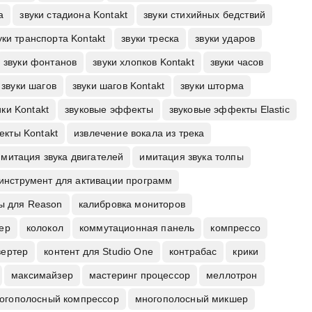
а
звуки стадиона Kontakt
звуки стихийных бедствий
уки транспорта Kontakt
звуки треска
звуки ударов
звуки фонтанов
звуки хлопков Kontakt
звуки часов
звуки шагов
звуки шагов Kontakt
звуки шторма
ки Kontakt
звуковые эффекты
звуковые эффекты Elastic
екты Kontakt
извлечение вокала из трека
имитация звука двигателей
имитация звука толпы
инструмент для активации программ
ы для Reason
калибровка мониторов
ер
колокол
коммутационная панель
компрессо
вертер
контент для Studio One
контрабас
крики
максимайзер
мастеринг процессор
меллотрон
огополосный компрессор
многополосный микшер