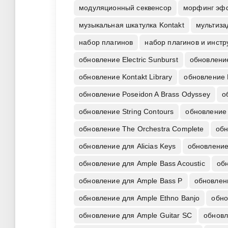
модуляционный секвенсор
морфинг эф
музыкальная шкатулка Kontakt
мультиза
набор плагинов
набор плагинов и инст
обновление Electric Sunburst
обновление
обновление Kontakt Library
обновление 
обновление Poseidon A Brass Odyssey
о
обновление String Contours
обновление 
обновление The Orchestra Complete
обн
обновление для Alicias Keys
обновление 
обновление для Ample Bass Acoustic
об
обновление для Ample Bass P
обновлен
обновление для Ample Ethno Banjo
обно
обновление для Ample Guitar SC
обновл