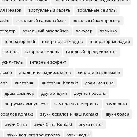
для Reason
виртуальный кабель
вокальные семплы
astic
вокальный гармонайзер
вокальный компрессор
тезатор
вокальный эквалайзер
вокодер
волынка
генератор midi
генератор аккордов
генератор мелодий
гитара
гитарная педаль
гитарный предусилитель
 усилитель
гитарный эффект
еэссер
диалоги из радиоэфиров
диалоги из фильмов
ссор
дисторшн
дисторшн Kontakt
драм-машина
драм-сэмплер
другие звуки
другие пресеты
загрузчик импульсов
замедление скорости
звуки авто
 бокалов Kontakt
звуки бокалов и чаш Kontakt
звуки браса
звуки быта
звуки быта Kontakt
звуки ветра
в
звуки водного транспорта
звуки воды