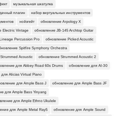
фект
музыкальная шкатулка
дачный плагин
набор виртуальных инструментов
рументов
нойзгейт
обновление Arpology X
 Electric Vintage
обновление JB-145 Archtop Guitar
Lineage Percussion Pro
обновление Picked Acoustic
бновление Spitfire Symphony Orchestra
Strummed Acoustic
обновление Strummed Acoustic 2
овление для Abbey Road 60s Drums
обновление для AI-30
для Alicias Virtual Piano
новление для Ample Bass J
обновление для Ample Bass JF
ие для Ample Bass Yinyang
вление для Ample Ethno Ukulele
ение для Ample Metal Ray5
обновление для Ample Sound