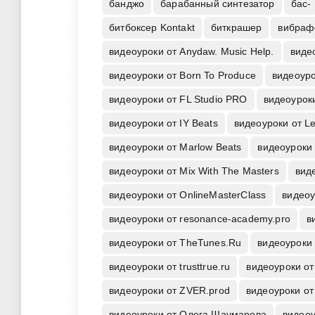
банджо
барабанный синтезатор
бас-
битбоксер Kontakt
биткрашер
вибpaф
видеоуроки от Anydaw. Music Help.
виде
видеоуроки от Born To Produce
видеоуро
видеоуроки от FL Studio PRO
видеоурок
видеоуроки от IY Beats
видеоуроки от L
видеоуроки от Marlow Beats
видеоуроки 
видеоуроки от Mix With The Masters
виде
видеоуроки от OnlineMasterClass
видеоу
видеоуроки от resonance-academy.pro
в
видеоуроки от TheTunes.Ru
видеоуроки 
видеоуроки от trusttrue.ru
видеоуроки от
видеоуроки от ZVER.prod
видеоуроки от
видеоуроки от Олега Шаумарова
видеоу