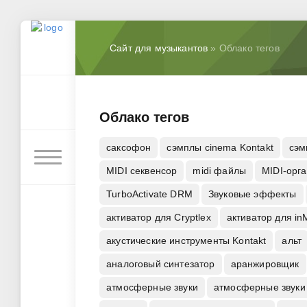
Сайт для музыкантов
» Облако тегов
Облако тегов
cаксофон
cэмплы cinema Kontakt
cэм
MIDI секвенсор
midi файлы
MIDI-орг
TurboActivate DRM
Звуковые эффекты
активатор для Cryptlex
активатор для in
акустические инструменты Kontakt
альт
аналоговый синтезатор
аранжировщик
атмосферные звуки
атмосферные звуки 