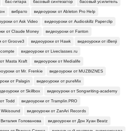
бас-гитара
басовый синтезатор
басовый усилитель
oн
вибрато
видеоуроки от Ableton Pro Help
оуроки от Ask Video
видеоуроки от Audioskillz Paperclip
ки от Claude Money
видеоуроки от Fanton
и от Groove3
видеоуроки от Hawk
видеоуроки от iBenji
ecompte
видеоуроки от Liveclasses.ru
от Masta Kraft
видеоуроки от Medialife
оуроки от Mr. Frenkie
видеоуроки от MUZBIZNES
роки от Palagin
видеоуроки от pureMix
идеоуроки от Skillbox
видеоуроки от Songwriting-academy
от Todd
видеоуроки от Tramplin.PRO
 Wikisound
видеоуроки от ZanAri Records
 Виталия Голованова
видеоуроки от Дон Хуан Beatz
роки от Романа Стикса
визуальный контроль аудиосигнала