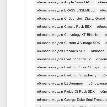
обновление для Ample Sound AGF
обно
обновление для BRASS ENSEMBLE
обн
обновление для C. Bechstein Digital Grand
обновление для Classic Rock EBX
обнов
обновление для Convology XT Binaries
о
обновление для Custom & Vintage SDX
о
обновление для Decades SDX
обновлени
обновление для Evolution Rick 12
обновл
обновление для Evolution Steel Strings
о
обновление для Evolution Strawberry
об
обновление для EZDrummer
обновление
обновление для Fields Of Rock SDX
обн
обновление для George Duke Soul Treasur