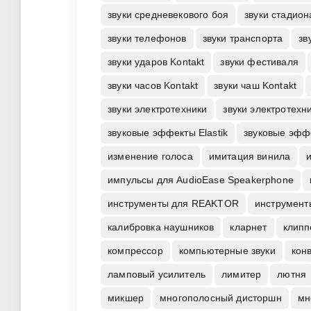
звуки средневекового боя
звуки стадион
звуки телефонов
звуки транспорта
зв
звуки ударов Kontakt
звуки фестиваля
звуки часов Kontakt
звуки чаш Kontakt
звуки электротехники
звуки электротехни
звуковые эффекты Elastik
звуковые эфф
изменение голоса
имитация винила
импульсы для AudioEase Speakerphone
инструменты для REAKTOR
инструмент
калибровка наушников
кларнет
клипп
компрессор
компьютерные звуки
кон
ламповый усилитель
лимитер
лютня
микшер
многополосный дисторшн
мн