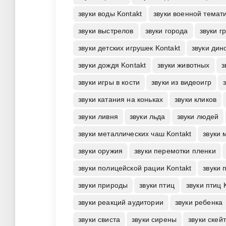
звуки воды Kontakt
звуки военной темат
звуки выстрелов
звуки города
звуки г
звуки детских игрушек Kontakt
звуки дин
звуки дождя Kontakt
звуки животных
з
звуки игры в кости
звуки из видеоигр
звуки катания на коньках
звуки кликов
звуки ливня
звуки льда
звуки людей
звуки металлических чаш Kontakt
звуки 
звуки оружия
звуки перемотки пленки
звуки полицейской рации Kontakt
звуки 
звуки природы
звуки птиц
звуки птиц 
звуки реакций аудитории
звуки ребенка
звуки свиста
звуки сирены
звуки скей