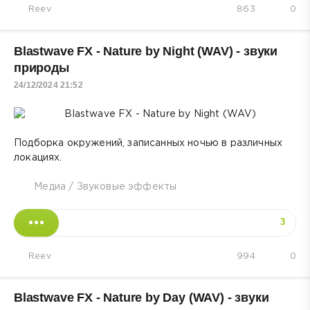
Reev
863
0
Blastwave FX - Nature by Night (WAV) - звуки
природы
24/12/2024 21:52
Подборка окружений, записанных ночью в различных
локациях.
Медиа
/
Звуковые эффекты
3
Reev
994
0
Blastwave FX - Nature by Day (WAV) - звуки