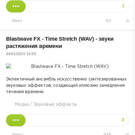
1
Reev
611
0
Blastwave FX - Time Stretch (WAV) - звуки
растяжения времени
04/01/2025 14:59
Эклектичный ансамбль искусственно синтезированных
звуковых эффектов, создающий иллюзию замедления
течения времени.
Медиа
/
Звуковые эффекты
2
Reev
935
0