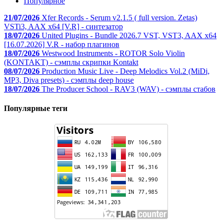
Популярное
21/07/2026
Xfer Records - Serum v2.1.5 ( full version. Zetas)
VSTi3, AAX x64 [V.R] - синтезатор
18/07/2026
United Plugins - Bundle 2026.7 VST, VST3, AAX x64
[16.07.2026] V.R - набор плагинов
18/07/2026
Westwood Instruments - ROTOR Solo Violin
(KONTAKT) - сэмплы скрипки Kontakt
08/07/2026
Production Music Live - Deep Melodics Vol.2 (MiDi,
MP3, Diva presets) - сэмплы deep house
18/07/2026
The Producer School - RAV3 (WAV) - сэмплы стабов
Популярные теги