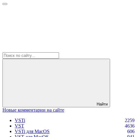
Найти
Новые комментарии на сайте
VSTi
2259
VST
4636
VSTi для MacOS
606
VST для MacOS
941