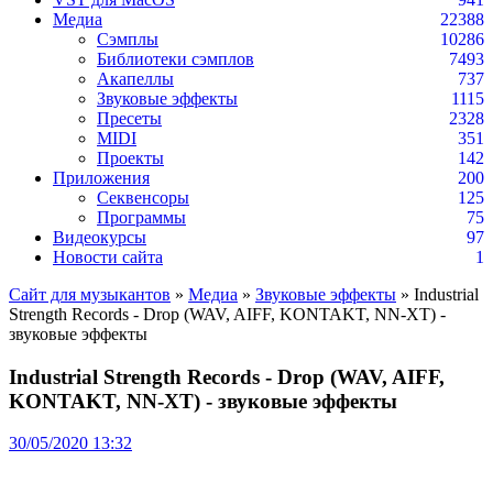
Медиа
22388
Сэмплы
10286
Библиотеки сэмплов
7493
Акапеллы
737
Звуковые эффекты
1115
Пресеты
2328
MIDI
351
Проекты
142
Приложения
200
Секвенсоры
125
Программы
75
Видеокурсы
97
Новости сайта
1
Сайт для музыкантов
»
Медиа
»
Звуковые эффекты
» Industrial
Strength Records - Drop (WAV, AIFF, KONTAKT, NN-XT) -
звуковые эффекты
Industrial Strength Records - Drop (WAV, AIFF,
KONTAKT, NN-XT) - звуковые эффекты
30/05/2020 13:32