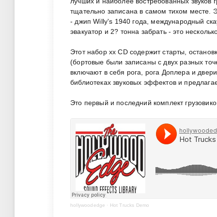
лучших и наиболее востребованных звуков 
тщательно записана в самом тихом месте. Э
- джип Willy's 1940 года, международный ск
эвакуатор и 2? тонна забрать - это несколь
Этот набор xx CD содержит старты, останов
(бортовые были записаны с двух разных то
включают в себя рога, рога Доплера и двер
библиотеках звуковых эффектов и предлага
Это первый и последний комплект грузовико
hollywoodedge
·
Hot Trucks Demo