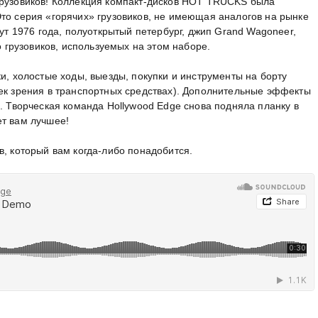
грузовиков! Коллекция компакт-дисков HOT TRUCKS была
то серия «горячих» грузовиков, не имеющая аналогов на рынке
аут 1976 года, полуоткрытый петербург, джип Grand Wagoneer,
ко грузовиков, используемых на этом наборе.
ки, холостые ходы, выезды, покупки и инструменты на борту
чек зрения в транспортных средствах). Дополнительные эффекты
и. Творческая команда Hollywood Edge снова подняла планку в
ет вам лучшее!
в, который вам когда-либо понадобится.