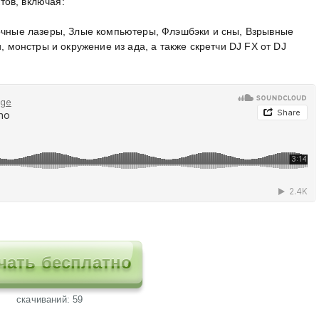
ов, включая:
рочные лазеры, Злые компьютеры, Флэшбэки и сны, Взрывные
и, монстры и окружение из ада, а также скретчи DJ FX от DJ
чать бесплатно
cкачиваний: 59