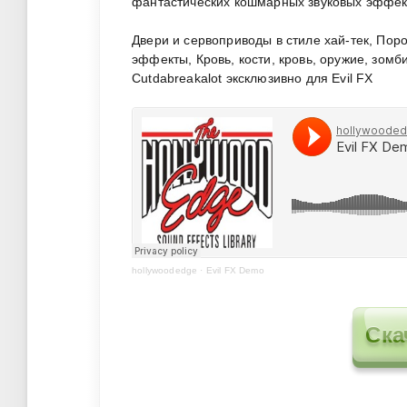
фантастических кошмарных звуковых эффект
Двери и сервоприводы в стиле хай-тек, По
эффекты, Кровь, кости, кровь, оружие, зомб
Cutdabreakalot эксклюзивно для Evil FX
hollywoodedge
·
Evil FX Demo
Ска