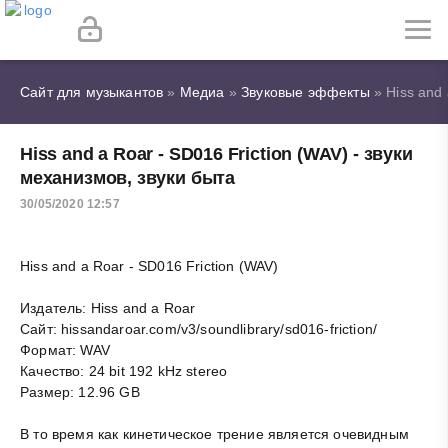
Сайт для музыкантов
»
Медиа
»
Звуковые эффекты
» Hiss and 
Hiss and a Roar - SD016 Friction (WAV) - звуки
механизмов, звуки быта
30/05/2020 12:57
Hiss and a Roar - SD016 Friction (WAV)
Издатель: Hiss and a Roar
Сайт: hissandaroar.com/v3/soundlibrary/sd016-friction/
Формат: WAV
Качество: 24 bit 192 kHz stereo
Размер: 12.96 GB
В то время как кинетическое трение является очевидным