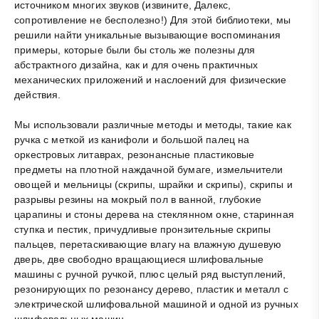
источником многих звуков (извините, Далекс,
сопротивление не бесполезно!) Для этой библиотеки, мы
решили найти уникальные вызывающие воспоминания
примеры, которые были бы столь же полезны для
абстрактного дизайна, как и для очень практичных
механических приложений и наслоений для физические
действия.
Мы использовали различные методы и методы, такие как
ручка с меткой из канифоли и большой палец на
оркестровых литаврах, резонансные пластиковые
предметы на плотной наждачной бумаге, измельчители
овощей и мельницы (скрипы, шрайки и скрипы), скрипы и
разрывы резины на мокрый пол в ванной, глубокие
царапины и стоны дерева на стеклянном окне, старинная
ступка и пестик, причудливые пронзительные скрипы
пальцев, перетаскивающие влагу на влажную душевую
дверь, две свободно вращающиеся шлифовальные
машины с ручной ручкой, плюс целый ряд выступлений,
резонирующих по резонансу дерево, пластик и металл с
электрической шлифовальной машиной и одной из ручных