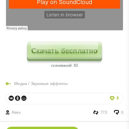
Скачать бесплатно
cкачиваний: 83
Медиа
/
Звуковые эффекты
0
Reev
773
0