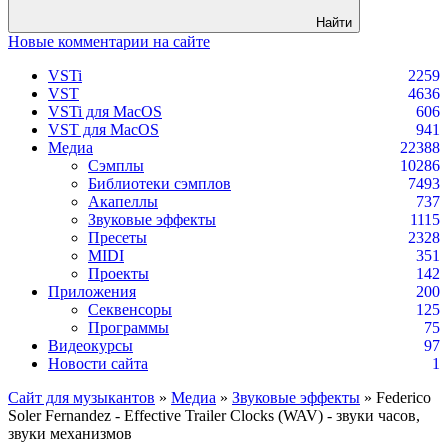
Найти
Новые комментарии на сайте
VSTi
2259
VST
4636
VSTi для MacOS
606
VST для MacOS
941
Медиа
22388
Сэмплы
10286
Библиотеки сэмплов
7493
Акапеллы
737
Звуковые эффекты
1115
Пресеты
2328
MIDI
351
Проекты
142
Приложения
200
Секвенсоры
125
Программы
75
Видеокурсы
97
Новости сайта
1
Сайт для музыкантов
»
Медиа
»
Звуковые эффекты
» Federico
Soler Fernandez - Effective Trailer Clocks (WAV) - звуки часов,
звуки механизмов