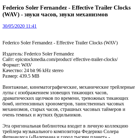
Federico Soler Fernandez - Effective Trailer Clocks
(WAV) - звуки часов, звуки механизмов
30/05/2020 11:41
Federico Soler Fernandez - Effective Trailer Clocks (WAV)
Издатель: Federico Soler Fernandez
Сайт: epicstockmedia.com/product/ effective-trailer-clocks/
Формат: WAV
Качество: 24 bit 96 kHz stereo
Размер: 439.5 MB
Винтажные, кинематографические, механические трейлерные
лупы с изображением зловещих тикающих часов,
драматических щелчков по времени, тревожных тикающих
бомб, интенсивных хронометров, таинственных часовых
механизмов, старых часов, страшных часовых таймеров и
очень темных и жутких будильников.
Эта оригинальная библиотека входит в личную коллекцию
трейлера музыкального композитора Федерико Солера
Фернандеса («Валериана и город тысячи планет» -