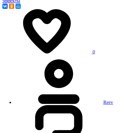
эффекты
0
Reev