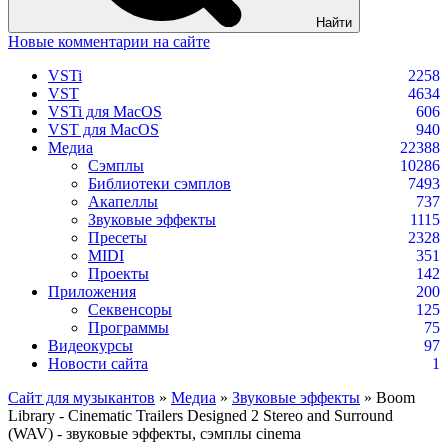
Найти
Новые комментарии на сайте
VSTi
2258
VST
4634
VSTi для MacOS
606
VST для MacOS
940
Медиа
22388
Сэмплы
10286
Библиотеки сэмплов
7493
Акапеллы
737
Звуковые эффекты
1115
Пресеты
2328
MIDI
351
Проекты
142
Приложения
200
Секвенсоры
125
Программы
75
Видеокурсы
97
Новости сайта
1
Сайт для музыкантов
»
Медиа
»
Звуковые эффекты
» Boom
Library - Cinematic Trailers Designed 2 Stereo and Surround
(WAV) - звуковые эффекты, сэмплы cinema