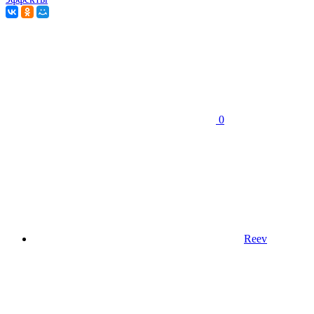
0
Reev