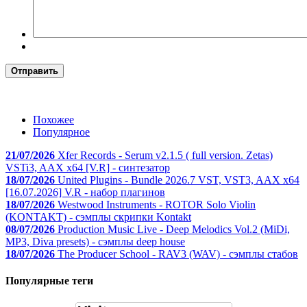
Отправить
Похожее
Популярное
21/07/2026
Xfer Records - Serum v2.1.5 ( full version. Zetas)
VSTi3, AAX x64 [V.R] - синтезатор
18/07/2026
United Plugins - Bundle 2026.7 VST, VST3, AAX x64
[16.07.2026] V.R - набор плагинов
18/07/2026
Westwood Instruments - ROTOR Solo Violin
(KONTAKT) - сэмплы скрипки Kontakt
08/07/2026
Production Music Live - Deep Melodics Vol.2 (MiDi,
MP3, Diva presets) - сэмплы deep house
18/07/2026
The Producer School - RAV3 (WAV) - сэмплы стабов
Популярные теги