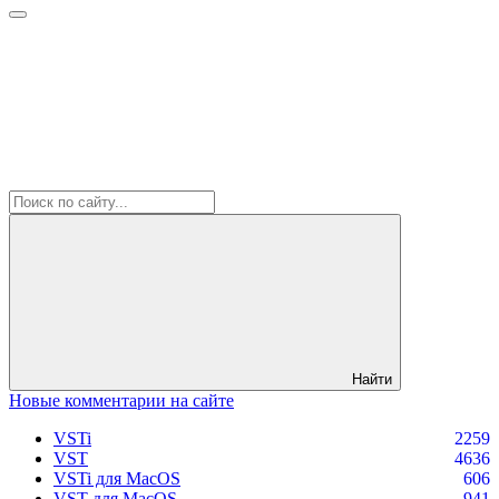
Найти
Новые комментарии на сайте
VSTi
2259
VST
4636
VSTi для MacOS
606
VST для MacOS
941