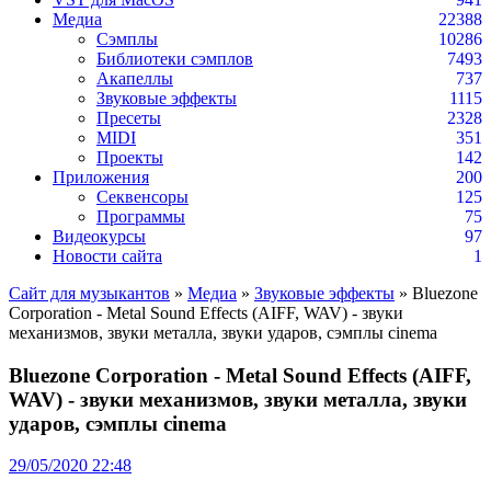
Медиа
22388
Сэмплы
10286
Библиотеки сэмплов
7493
Акапеллы
737
Звуковые эффекты
1115
Пресеты
2328
MIDI
351
Проекты
142
Приложения
200
Секвенсоры
125
Программы
75
Видеокурсы
97
Новости сайта
1
Сайт для музыкантов
»
Медиа
»
Звуковые эффекты
» Bluezone
Corporation - Metal Sound Effects (AIFF, WAV) - звуки
механизмов, звуки металла, звуки ударов, сэмплы cinema
Bluezone Corporation - Metal Sound Effects (AIFF,
WAV) - звуки механизмов, звуки металла, звуки
ударов, сэмплы cinema
29/05/2020 22:48