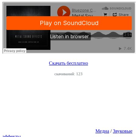
Скачать бесплатно
cкачиваний: 123
Медиа
/
Звуковые
эффекты