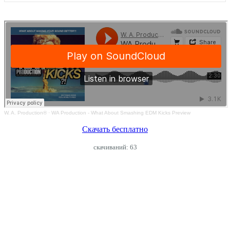
W. A. Production®
·
WA Production - What About Smashing EDM Kicks Preview
Скачать бесплатно
cкачиваний: 63