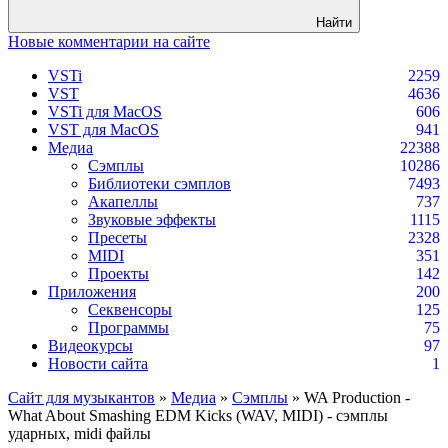
Найти
Новые комментарии на сайте
VSTi
2259
VST
4636
VSTi для MacOS
606
VST для MacOS
941
Медиа
22388
Сэмплы
10286
Библиотеки сэмплов
7493
Акапеллы
737
Звуковые эффекты
1115
Пресеты
2328
MIDI
351
Проекты
142
Приложения
200
Секвенсоры
125
Программы
75
Видеокурсы
97
Новости сайта
1
Сайт для музыкантов
»
Медиа
»
Сэмплы
» WA Production -
What About Smashing EDM Kicks (WAV, MIDI) - сэмплы
ударных, midi файлы