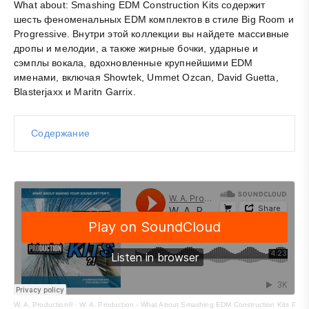
What аbout: Smashing EDM Construction Kits содержит
шесть феноменальных EDM комплектов в стиле Big Room и
Progressive. Внутри этой коллекции вы найдете массивные
дропы и мелодии, а также жирные бочки, ударные и
сэмплы вокала, вдохновленные крупнейшими EDM
именами, включая Showtek, Ummet Ozcan, David Guetta,
Blasterjaxx и Maritn Garrix.
Содержание
W. A. Production®
·
W. A. Production - What About Smashing EDM Construction Kits Prev