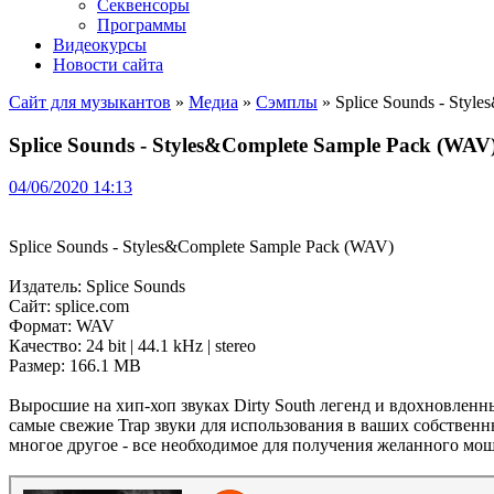
Секвенсоры
Программы
Видеокурсы
Новости сайта
Сайт для музыкантов
»
Медиа
»
Сэмплы
» Splice Sounds - Styl
Splice Sounds - Styles&Complete Sample Pack (WAV
04/06/2020 14:13
Splice Sounds - Styles&Complete Sample Pack (WAV)
Издатель: Splice Sounds
Сайт: splice.com
Формат: WAV
Качество: 24 bit | 44.1 kHz | stereo
Размер: 166.1 MB
Выросшие на хип-хоп звуках Dirty South легенд и вдохновлен
самые свежие Trap звуки для использования в ваших собственн
многое другое - все необходимое для получения желанного мощ