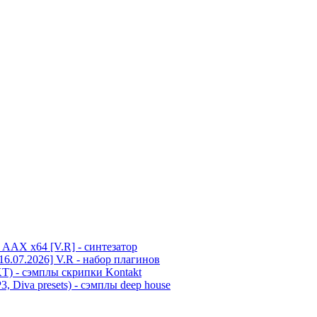
i3, AAX x64 [V.R] - синтезатор
16.07.2026] V.R - набор плагинов
T) - сэмплы скрипки Kontakt
3, Diva presets) - сэмплы deep house