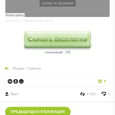
Loopmasters
·
Halloween Trap Insanity
Скачать бесплатно
cкачиваний: 130
Медиа
/
Сэмплы
0
Reev
1 019
0
ПРЕДЫДУЩАЯ ПУБЛИКАЦИЯ