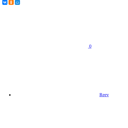
0
Reev