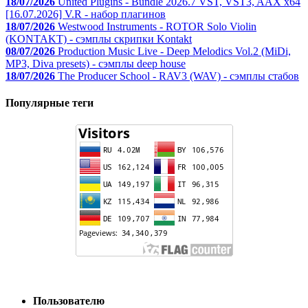
18/07/2026
United Plugins - Bundle 2026.7 VST, VST3, AAX x64
[16.07.2026] V.R - набор плагинов
18/07/2026
Westwood Instruments - ROTOR Solo Violin
(KONTAKT) - сэмплы скрипки Kontakt
08/07/2026
Production Music Live - Deep Melodics Vol.2 (MiDi,
MP3, Diva presets) - сэмплы deep house
18/07/2026
The Producer School - RAV3 (WAV) - сэмплы стабов
Популярные теги
Пользователю