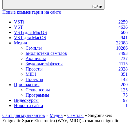
Найти
Новые комментарии на сайте
VSTi
2259
VST
4636
VSTi для MacOS
606
VST для MacOS
941
Медиа
22388
Сэмплы
10286
Библиотеки сэмплов
7493
Акапеллы
737
Звуковые эффекты
1115
Пресеты
2328
MIDI
351
Проекты
142
Приложения
200
Секвенсоры
125
Программы
75
Видеокурсы
97
Новости сайта
1
Сайт для музыкантов
»
Медиа
»
Сэмплы
» Singomakers -
Enigmatic Space Electronica (WAV, MIDI) - сэмплы enigmatic