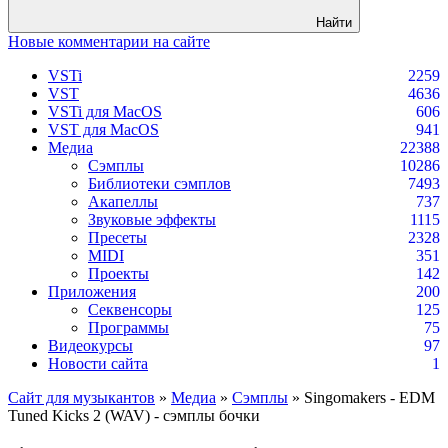
Найти
Новые комментарии на сайте
VSTi
2259
VST
4636
VSTi для MacOS
606
VST для MacOS
941
Медиа
22388
Сэмплы
10286
Библиотеки сэмплов
7493
Акапеллы
737
Звуковые эффекты
1115
Пресеты
2328
MIDI
351
Проекты
142
Приложения
200
Секвенсоры
125
Программы
75
Видеокурсы
97
Новости сайта
1
Сайт для музыкантов
»
Медиа
»
Сэмплы
» Singomakers - EDM
Tuned Kicks 2 (WAV) - сэмплы бочки