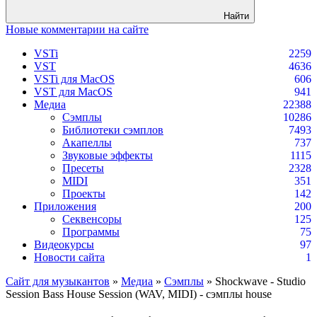
Найти
Новые комментарии на сайте
VSTi
2259
VST
4636
VSTi для MacOS
606
VST для MacOS
941
Медиа
22388
Сэмплы
10286
Библиотеки сэмплов
7493
Акапеллы
737
Звуковые эффекты
1115
Пресеты
2328
MIDI
351
Проекты
142
Приложения
200
Секвенсоры
125
Программы
75
Видеокурсы
97
Новости сайта
1
Сайт для музыкантов
»
Медиа
»
Сэмплы
» Shockwave - Studio
Session Bass House Session (WAV, MIDI) - сэмплы house