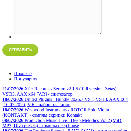
ОТПРАВИТЬ
Похожее
Популярное
21/07/2026
Xfer Records - Serum v2.1.5 ( full version. Zetas)
VSTi3, AAX x64 [V.R] - синтезатор
18/07/2026
United Plugins - Bundle 2026.7 VST, VST3, AAX x64
[16.07.2026] V.R - набор плагинов
18/07/2026
Westwood Instruments - ROTOR Solo Violin
(KONTAKT) - сэмплы скрипки Kontakt
08/07/2026
Production Music Live - Deep Melodics Vol.2 (MiDi,
MP3, Diva presets) - сэмплы deep house
18/07/2026
The Producer School - RAV3 (WAV) - сэмплы стабов