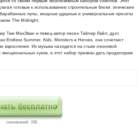
Splice со своим первым эксклюзивным набором сэмплов. Этот
лагая готовые к использованию строительные блоки: эпические
е барабанные лупы, мощные ударные и универсальные пресеты
аком The Midnight.
сер Тим МакЭван и певец-автор песен Тайлер Лайл, дуэт,
как Endless Summer, Kids, Monsters и Heroes, они сочетают
гию взросления. Их музыка находится на стыке неоновой
х эмоциональных хуков, и этот набор призван дать продюсерам
чать бесплатно
cкачиваний: 336