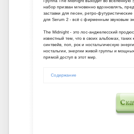
Группа The Midnight выходит во вселенную 
набор призван мгновенно вдохновлять, пред
заставки для песен, ретро-футуристически
для Serum 2 - всё с фирменным звуковым зн
The Midnight - это лос-анджелесский продю
известный тем, что в своих альбомах, таких 
синтвейв, поп, рок и ностальгическую энер
ностальгии, энергии живой группы и мощны
прямой доступ в этот мир.
Содержание
Ска