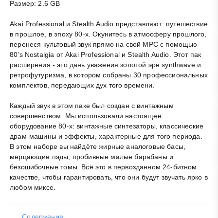
Размер: 2.6 GB
Akai Professional и Stealth Audio представляют: путешествие
в прошлое, в эпоху 80-х. Окунитесь в атмосферу прошлого,
перенеся культовый звук прямо на свой MPC с помощью
80's Nostalgia от Akai Professional и Stealth Audio. Этот
пак
расширения - это дань уважения золотой эре synthwave и
ретрофутуризма, в котором собраны 30 профессиональных
комплектов, передающих дух того времени.
Каждый звук в этом
паке
был создан с винтажным
совершенством. Мы использовали настоящее
оборудование 80-х: винтажные синтезаторы, классические
драм-машины и эффекты, характерные для того периода.
В этом наборе вы найдёте жирные аналоговые басы,
мерцающие пэды, пробивные малые барабаны и
безошибочные томы. Всё это в первозданном 24-битном
качестве, чтобы гарантировать, что они будут звучать ярко в
любом миксе.
Содержание