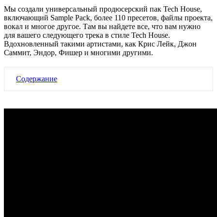
Мы создали универсальный продюсерский
пак
Tech House,
включающий Sample Pack, более 110 пресетов, файлы проекта,
вокал и многое другое. Там вы найдете все, что вам нужно
для вашего следующего трека в стиле Tech House.
Вдохновленный такими артистами, как Крис Лейк, Джон
Саммит, Эндор, Фишер и многими другими.
Содержание