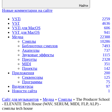
Найти
Новые комментарии на сайте
VSTi
2259
VST
4636
VSTi для MacOS
606
VST для MacOS
941
Медиа
22388
Сэмплы
10286
Библиотеки сэмплов
7493
Акапеллы
737
Звуковые эффекты
1115
Пресеты
2328
MIDI
351
Проекты
142
Приложения
200
Секвенсоры
125
Программы
75
Видеокурсы
97
Новости сайта
1
Сайт для музыкантов
»
Медиа
»
Сэмплы
» The Producer School
- ELEVATE Tech House (WAV, SERUM, MIDI, FLP, ALP) -
сэмплы tech house