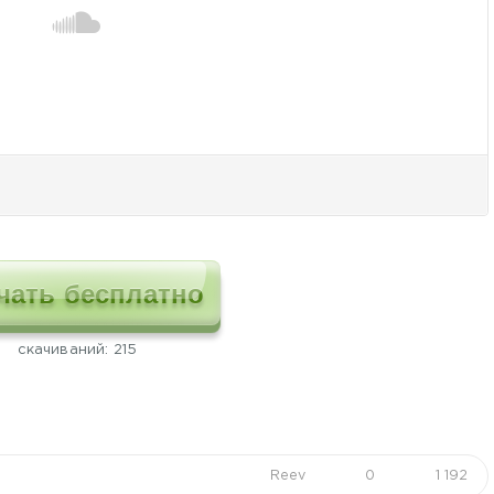
чать бесплатно
cкачиваний: 215
Reev
0
1 192