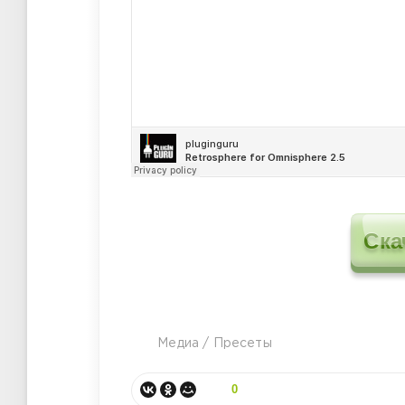
Ска
Медиа
/
Пресеты
0