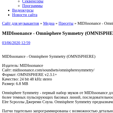
Секвенсоры
Программы
Видеокурсы
Новости сайта
Сайт для музыкантов
»
Медиа
»
Пресеты
» MIDIssonance - Omn
MIDIssonance - Omnisphere Symmetry (OMNISPHER
03/06/2020 12:59
MIDIssonance - Omnisphere Symmetry (OMNISPHERE)
Издатель: MIDIssonance
Сайт: midissonance.com/soundsets/omnispheresymmetry/
Формат: OMNISPHERE v2.3.1+
Качество: 24 bit 48 kHz stereo
Размер: 6.8 MB
Omnisphere Symmetry - первый набор звуков от MIDIssonance дл
более темных пульсирующих басовых линий, последовательност
Elre Sc
роллы
Джереми Соула. Omnisphere Symmetry предназначена
Патчи тщательно запрограммированы с возможностью детальной