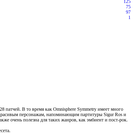
125
75
97
1
128 патчей. В то время как Omnisphere Symmetry имеет много
, красивым персонажам, напоминающим партитуры Sigur Ros и
акже очень полезна для таких жанров, как эмбиент и пост-рок.
сета.