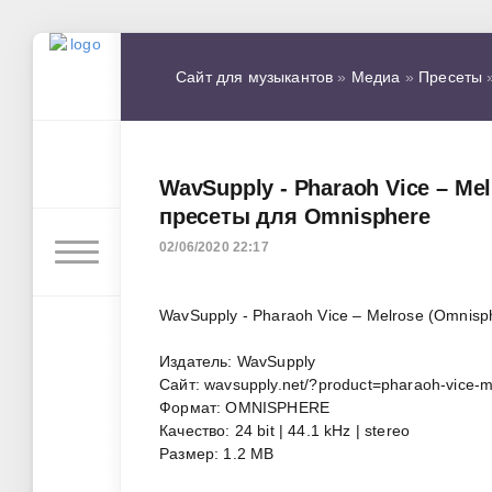
Сайт для музыкантов
»
Медиа
»
Пресеты
»
WavSupply - Pharaoh Vice – Me
пресеты для Omnisphere
02/06/2020 22:17
WavSupply - Pharaoh Vice – Melrose (Omni
Издатель: WavSupply
Сайт: wavsupply.net/?product=pharaoh-vice-
Формат: OMNISPHERE
Качество: 24 bit | 44.1 kHz | stereo
Размер: 1.2 MB