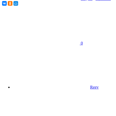
0
Reev