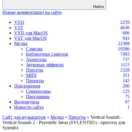
Найти
Новые комментарии на сайте
VSTi
2259
VST
4636
VSTi для MacOS
606
VST для MacOS
941
Медиа
22388
Сэмплы
10286
Библиотеки сэмплов
7493
Акапеллы
737
Звуковые эффекты
1115
Пресеты
2328
MIDI
351
Проекты
142
Приложения
200
Секвенсоры
125
Программы
75
Видеокурсы
97
Новости сайта
1
Сайт для музыкантов
»
Медиа
»
Пресеты
» Vertical Sounds -
Vertical Sounds 2 - Psyentific Ideas (SYLENTH1) - пресеты для
Sylenth1